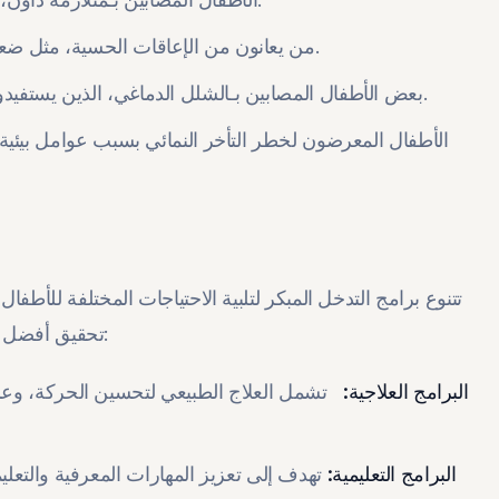
من يعانون من الإعاقات الحسية، مثل ضعف السمع أو البصر، ويحتاجون إلى برامج تأهيلية متخصصة.
بعض الأطفال المصابين بـالشلل الدماغي، الذين يستفيدون من العلاج الطبيعي والوظيفي لتحسين قدراتهم الحركية.
الأطفال المعرضون لخطر التأخر النمائي بسبب عوامل بيئية 
تتنوع برامج التدخل المبكر لتلبية الاحتياجات المختلفة للأطف
تحقيق أفضل النتائج. تعتمد هذه البرامج على أساليب علمية مثبتة وتتنوع بين:
البرامج العلاجية:
تشمل العلاج الطبيعي لتحسين الحركة، وعل
البرامج التعليمية:
تهدف إلى تعزيز المهارات المعرفية والت