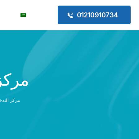
01210910734
مركز 
مركز التدخ