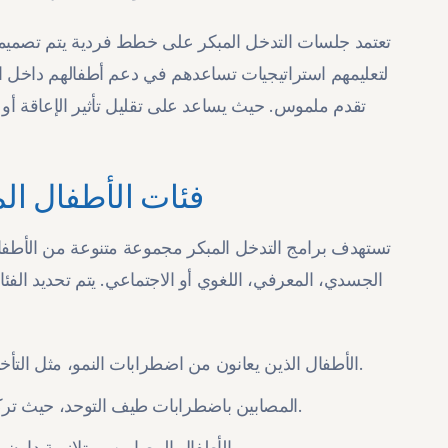
تعتمد جلسات التدخل المبكر على خطط فردية يتم تصميمها
لتعليمهم استراتيجيات تساعدهم في دعم أطفالهم داخل ال
تقدم ملموس. حيث يساعد على تقليل تأثير الإعاقة أو 
فئات الأطفال ال
تستهدف برامج التدخل المبكر مجموعة متنوعة من الأطفال 
الجسدي، المعرفي، اللغوي أو الاجتماعي. يتم تحديد الفئ
الأطفال الذين يعانون من اضطرابات النمو، مثل التأخر في اكتساب المهارات الحركية أو اللغوية مقارنة بأقرانهم.
المصابين باضطرابات طيف التوحد، حيث تركز البرامج على تحسين التواصل والتفاعل الاجتماعي لديهم.
الأطفال المصابين بـمتلازمة داون، الذين يحتاجون إلى دعم لتنمية المهارات الحياتية والمعرفية.