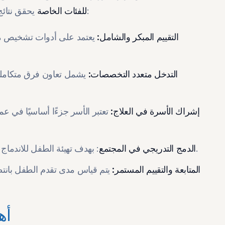
يحقق نتائج إيجابية ملموسة. وتتمثل أبرز استراتيجيات التدخل المبكر في:
للفئات الخاصة
التقييم المبكر والشامل:
يعتمد على أدوات تشخيص مت
التدخل متعدد التخصصات:
يشمل تعاون فرق متكاملة 
إشراك الأسرة في العلاج:
تعتبر الأسر جزءًا أساسيًا في ع
: بهدف تهيئة الطفل للاندماج في البيئات التعليمية والاجتماعية من خلال برامج متخصصة.
الدمج التدريجي في المجتمع
المتابعة والتقييم المستمر:
يتم قياس مدى تقدم الطفل بانتظام
أه