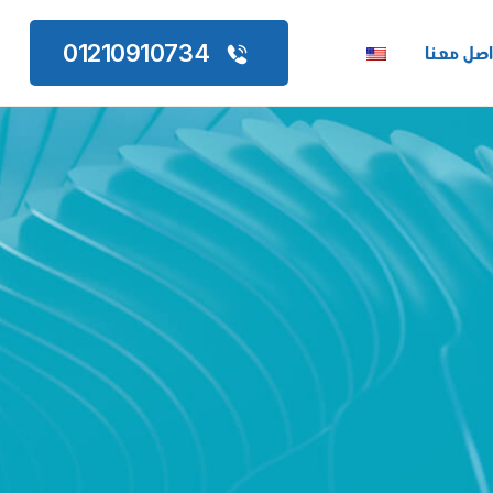
اصل معنا
01210910734