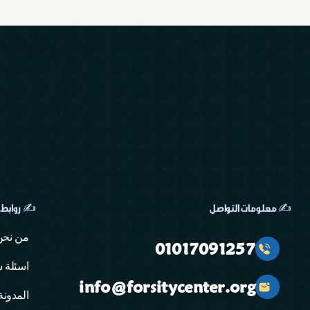
✍️ معلومات التواصل
✍️ روابط
من نحن
01017091257
اسئلة ش
info@forsitycenter.org
المدونة